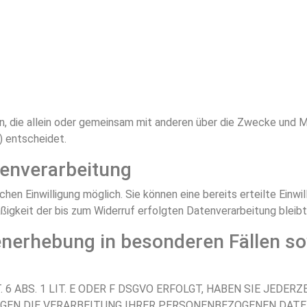
son, die allein oder gemeinsam mit anderen über die Zwecke und M
) entscheidet.
tenverarbeitung
hen Einwilligung möglich. Sie können eine bereits erteilte Einwil
äßigkeit der bis zum Widerruf erfolgten Datenverarbeitung bleib
enerhebung in besonderen Fällen s
 ABS. 1 LIT. E ODER F DSGVO ERFOLGT, HABEN SIE JEDERZ
GEGEN DIE VERARBEITUNG IHRER PERSONENBEZOGENEN DAT