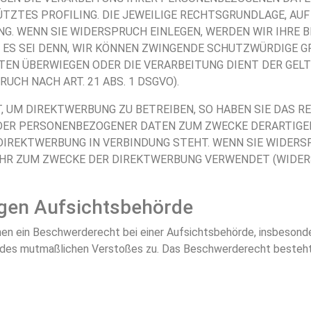
ÜTZTES PROFILING. DIE JEWEILIGE RECHTSGRUNDLAGE, AU
G. WENN SIE WIDERSPRUCH EINLEGEN, WERDEN WIR IHRE 
ES SEI DENN, WIR KÖNNEN ZWINGENDE SCHUTZWÜRDIGE G
EITEN ÜBERWIEGEN ODER DIE VERARBEITUNG DIENT DER G
CH NACH ART. 21 ABS. 1 DSGVO).
UM DIREKTWERBUNG ZU BETREIBEN, SO HABEN SIE DAS RE
DER PERSONENBEZOGENER DATEN ZUM ZWECKE DERARTIGER
R DIREKTWERBUNG IN VERBINDUNG STEHT. WENN SIE WIDERS
R ZUM ZWECKE DER DIREKTWERBUNG VERWENDET (WIDERSP
igen Aufsichtsbehörde
n ein Beschwerderecht bei einer Aufsichtsbehörde, insbesonder
ts des mutmaßlichen Verstoßes zu. Das Beschwerderecht besteh